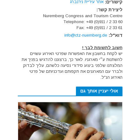
קישורים:
אתר עיריית נירנברג
ליצירת קשר:
Nuremberg Congress and Tourism Centre
Telephone: +49 (0)911 / 2 33 60
Fax: +49 (0)911 / 2 33 61
דוא"ל:
info@ctz-nuernberg.de
חשוב לתשומת לבך !
יש לקחת בחשבון את האפשרות שפרטי האירוע עשויים
להשתנות ע״י מארגניו. לאור כך, ברצוננו להדגיש בפניך את
המלצתנו שלפני ביצוע סידורי נסיעה כלשהם, עליך לבדוק
ולברר עם המארגנים את תקפותם ועדכניותם של פרטי
האירוע הנ"ל.
אולי יעניין אותך גם