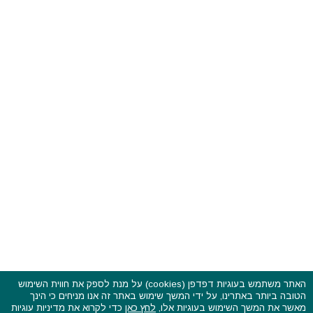
האתר משתמש בעוגיות דפדפן (cookies) על מנת לספק את חווית השימוש
הטובה ביותר באתרינו, על ידי המשך שימוש באתר זה אנו מניחים כי הינך
פסטיבלים וקרנבלים בעולם - כל הזכויות שמורות © 2015 - 2026
מאשר את המשך השימוש בעוגיות אלו,
לחץ כאן
כדי לקרוא את מדיניות עוגיות
בשותפות עם
CarniFest Online