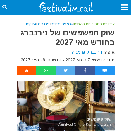
אירועים תחת כיפת השמים
•
גרמניה
•
ירידים
•
נירנברג
•
שווקים
שוק הפשפשים של נירנברג
בחודש מאי 2027
איפה:
נירנברג
,
גרמניה
מתי:
יום שישי, 7 במאי, 2027 - יום שבת, 8 במאי, 2027
שוק פשפשים
צילום באדיבות: © CarniFest Online