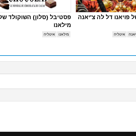
 פויאנו דל לה צ'יאנה
פסטיבל (סלון) השוקולד של
מילאנו
יאנה
איטליה
מילאנו
איטליה
ש בעוגיות דפדפן (cookies) על מנת לספק את חווית השימוש הטובה ביותר באתרינו, על ידי המשך ש
כאן
כדי לקרוא את מדיניות עוגיות הדפדפן שלנו.