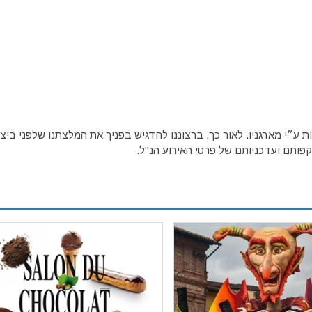
ע״י מארגניו. לאור כך, ברצוננו להדגיש בפניך את המלצתנו שלפני ביצו
פותם ועדכניותם של פרטי האירוע הנ"ל.