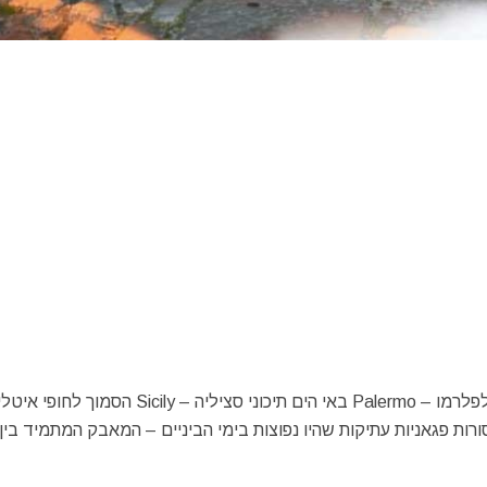
העיירה הקטנה פּרִיצִי – Prizzi הנמצאת כ – 85 ק"מ דרומית לפלרמו – Palermo באי הים תיכוני סציליה – Sicily 
ורות פגאניות עתיקות שהיו נפוצות בימי הביניים – המאבק המתמיד בין