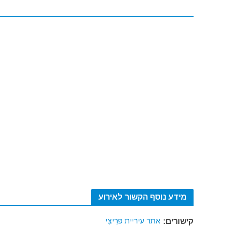
מידע נוסף הקשור לאירוע
אתר עיריית פּרִיצִי
קישורים: