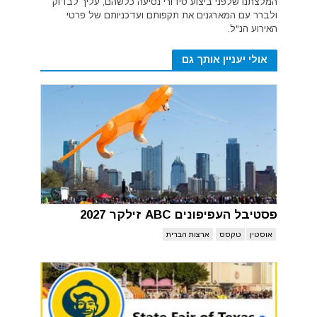
המלצתנו שלפני ביצוע סידורי נסיעה כלשהם, עליך לבדוק
ולברר עם המארגנים את תקפותם ועדכניותם של פרטי
האירוע הנ"ל.
אולי יעניין אותך גם
פסטיבל העפיפונים ABC זילקר 2027
אוסטין
טקסס
ארצות הברית