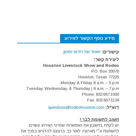
מידע נוסף הקשור לאירוע
קישורים:
האתר של רודאו יוסטון
ליצירת קשר:
Houston Livestock Show and Rodeo
P.O. Box 20070
Houston, Texas 77225
Monday & Friday 8 a.m. – 5 p.m.
Tuesday, Wednesday, & Thursday | 8 a.m. – 7 p.m.
Phone: 832.667.1000
Fax: 832.667.1134
דוא"ל:
questions@rodeohouston.com
חשוב לתשומת לבך !
יש לקחת בחשבון את האפשרות שפרטי האירוע עשויים
להשתנות ע״י מארגניו. לאור כך, ברצוננו להדגיש בפניך את