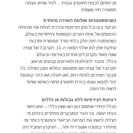
מן הסתם לבמת תיאטרון ענקית… לעיר שהיא עצמה
תפאורה חיה ונושמת.
כשהספונטניות שולטת האוירה מיוחדת
הביקור בקרנבל נותן הזדמנות נהדרת לגלות את סודותיה
הכמוסים של אחת הערים הקסומות והייחודיות בעולם,
כשהמסכה הינה חלק בלתי נפרד ממסורת ותרבות
עתיקת יומין למן שלהי המאה ה-11. הקרנבל של ונציה
שונה מאוד מקרנבלים אחרים באירופה ובעולם
בכלל. מעבר לתהלוכות ולאירועים קבועים מראש,
הקרנבל של ונציה הוא ספונטאני במלוא מובן המילה. כל
מבקר המזדמן לפינת רחוב ו/או תעלה ו/או כיכר קטנטנה
יכול למצוא עצמו בזירת תיאטרון פתוח כשהוא שותף
לחוויה מדהימה.
רעיונות ויצירתיות ללא גבולות או כללים
הכלל היחידי שתופס כאן הוא שאין כלל ! – איש הישר
בעיניו יעשה, בני העיר והמבקרים מתחרים ביניהם מי
הצליח להשיג את המראה הביזארי והמטורף ביותר ומי
מתהדר במסכה אוונגרדית יותר… העיקרון המוביל הינו