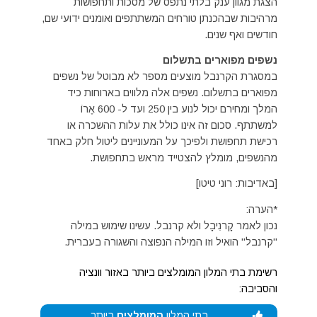
הצגת מגוון ענק בלתי נתפס של מסכות ותחפושות
מרהיבות שבהכנתן טורחים המשתתפים ואומנים ידועי שם,
חודשים ואף שנים.
נשפים מפוארים בתשלום
במסגרת הקרנבל מוצעים מספר לא מבוטל של נשפים
מפוארים בתשלום. נשפים אלה מלווים בארוחות כיד
המלך ומחירם יכול לנוע בין 250 ועד ל- 600 אֶרוֹ
למשתתף. סכום זה אינו כולל את עלות ההשכרה או
רכישת תחפושת ולפיכך על המעוניינים ליטול חלק באחד
מהנשפים, מומלץ להצטייד מראש בתחפושת.
[באדיבות: רוני טיטו]
*הערה:
נכון לאמר קָרנִיבָל ולא קרנבל. עשינו שימוש במילה
"קרנבל" הואיל וזו המילה הנפוצה והשגורה בעברית.
רשימת בתי המלון המומלצים ביותר באזור וונציה
והסביבה:
בתי המלון
המומלצים
ביותר