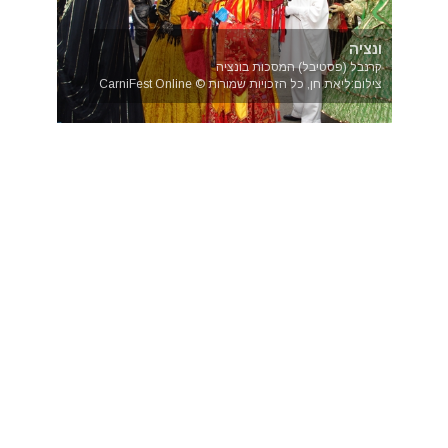
ונציה
קרנבל (פסטיבל) המסכות בונציה
צילום:ליאת חן, כל הזכויות שמורות © CarniFest Online