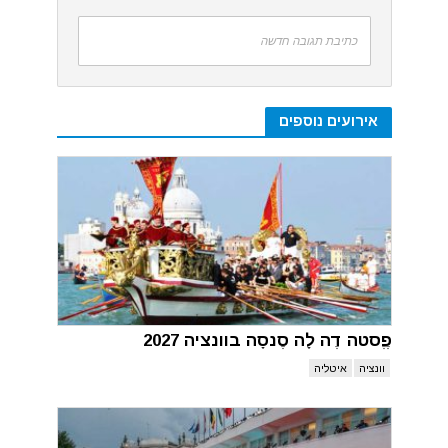
כתיבת תגובה חדשה
אירועים נוספים
פֶֶסטה דֶה לָה סֶנסָה בוונציה 2027
וונציה
איטליה