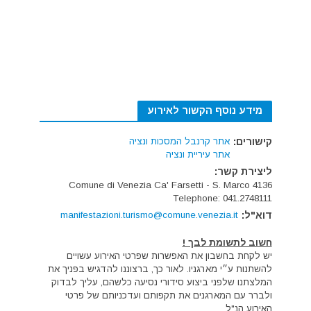
מידע נוסף הקשור לאירוע
קישורים:
אתר קרנבל המסכות ונציה
אתר עיריית ונציה
ליצירת קשר:
Comune di Venezia Ca' Farsetti - S. Marco 4136
Telephone: 041.2748111
דוא"ל:
manifestazioni.turismo@comune.venezia.it
חשוב לתשומת לבך !
יש לקחת בחשבון את האפשרות שפרטי האירוע עשויים
להשתנות ע״י מארגניו. לאור כך, ברצוננו להדגיש בפניך את
המלצתנו שלפני ביצוע סידורי נסיעה כלשהם, עליך לבדוק
ולברר עם המארגנים את תקפותם ועדכניותם של פרטי
האירוע הנ"ל.