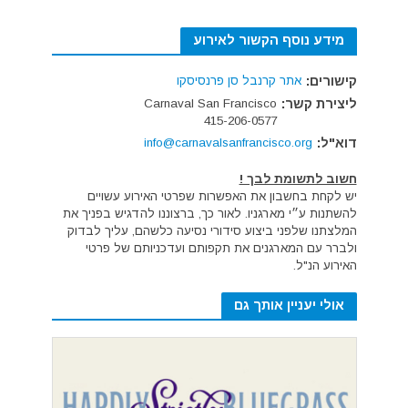
מידע נוסף הקשור לאירוע
קישורים:
אתר קרנבל סן פרנסיסקו
ליצירת קשר:
Carnaval San Francisco
415-206-0577
דוא"ל:
info@carnavalsanfrancisco.org
חשוב לתשומת לבך !
יש לקחת בחשבון את האפשרות שפרטי האירוע עשויים
להשתנות ע״י מארגניו. לאור כך, ברצוננו להדגיש בפניך את
המלצתנו שלפני ביצוע סידורי נסיעה כלשהם, עליך לבדוק
ולברר עם המארגנים את תקפותם ועדכניותם של פרטי
האירוע הנ"ל.
אולי יעניין אותך גם