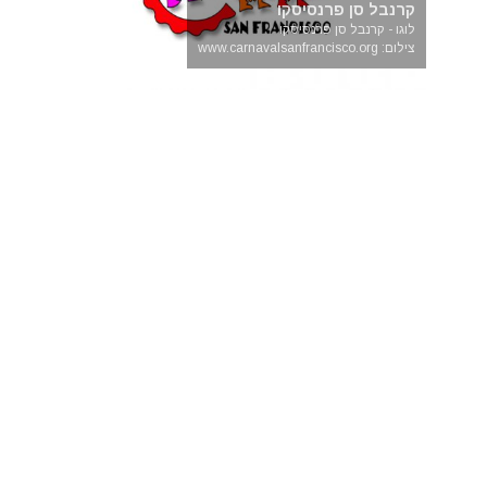
קרנבל סן פרנסיסקו
לוגו - קרנבל סן פרנסיסקו
צילום: www.carnavalsanfrancisco.org