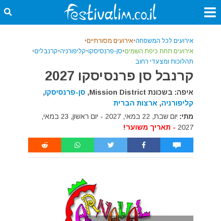
אירועים לכל המשפחה
•
אירועים מסורתיים
•
אירועים תחת כיפת השמים
•
סן-פרנסיסקו
•
קליפורניה
•
קרנבלים
•
תהלוכות ומצעדי רחוב
קרנבל סן פרנסיסקו 2027
איפה: בשכונת Mission District,
סן-פרנסיסקו
,
קליפורניה
,
ארצות הברית
מתי:
יום שבת, 22 במאי, 2027 - יום ראשון, 23 במאי,
2027
- תאריך משוער!