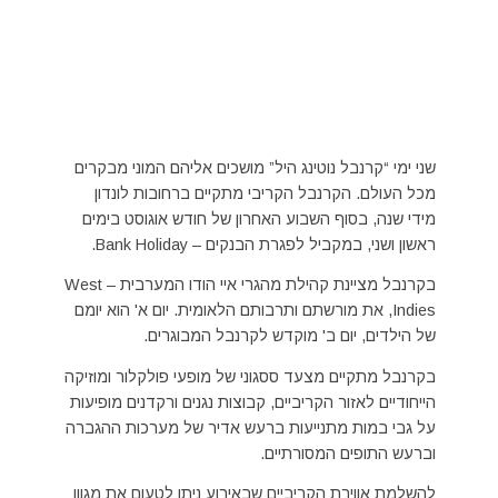
שני ימי “קרנבל נוטינג היל” מושכים אליהם המוני מבקרים
מכל העולם. הקרנבל הקריבי מתקיים ברחובות לונדון
מידי שנה, בסוף השבוע האחרון של חודש אוגוסט בימים
ראשון ושני, במקביל לפגרת הבנקים – Bank Holiday.
בקרנבל מציינת קהילת מהגרי איי הודו המערבית – West
Indies, את מורשתם ותרבותם הלאומית. יום א' הוא יומם
של הילדים, יום ב' מוקדש לקרנבל המבוגרים.
בקרנבל מתקיים מצעד ססגוני של מופעי פולקלור ומוזיקה
הייחודיים לאזור הקריביים, קבוצות נגנים ורקדנים מופיעות
על גבי במות מתנייעות ברעש אדיר של מערכות ההגברה
וברעש התופים המסורתיים.
להשלמת אווירת הקריביים שבאירוע ניתן לטעום את מגוון