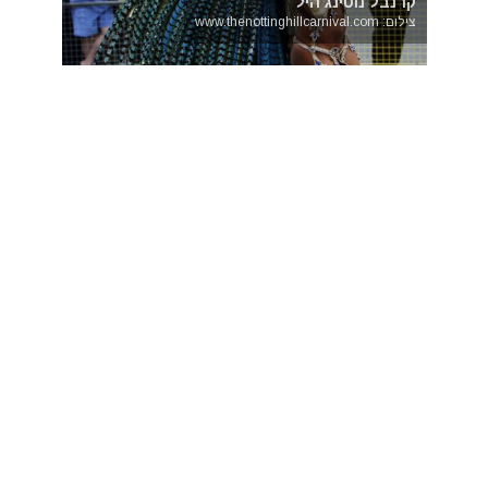
קרנבל נוטינג היל
צילום: www.thenottinghillcarnival.com