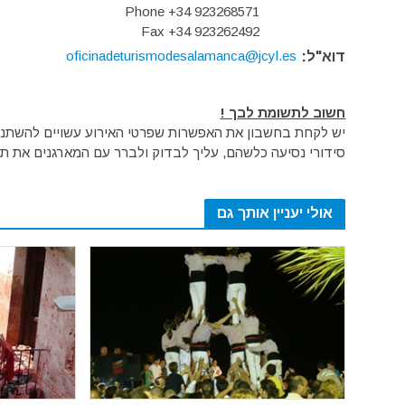
Phone +34 923268571
Fax +34 923262492
oficinadeturismodesalamanca@jcyl.es
דוא"ל:
חשוב לתשומת לבך !
יש לקחת בחשבון את האפשרות שפרטי האירוע עשויים להשתנות 
סידורי נסיעה כלשהם, עליך לבדוק ולברר עם המארגנים את תק
אולי יעניין אותך גם