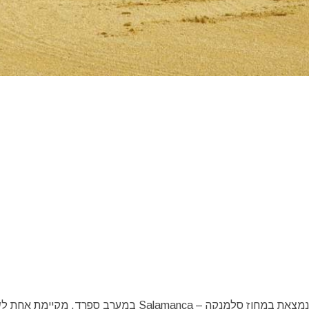
העיירה הקטנה והשקטה סיוּדָד רוֹדרִיגוֹ – Ciudad Rodrigo הנמצאת במחוז סָלַמָנקָה – Salamanca במערב ס