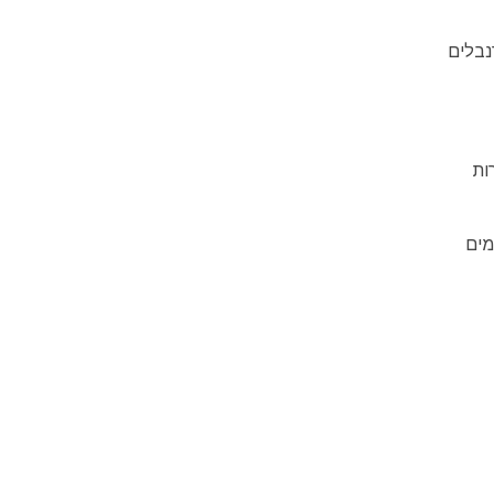
נבלים
 עשרות
מים