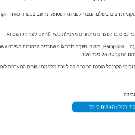
קומות רבים בעולם הנוצרי לפני חג הפסחא, נחשב בספרד כאחד הקר
נוצרים מתנזרים מאכילת בשר 40 יום לפני חג הפסחא.
גם כאן, בדומה למרדף השוורים המתקיים בקיץ בעיר פָּמפְלוֶנָה – Pamplona, תושבי סיוּדָד רוֹדרִיגוֹ משחררים לרחובות העיירה
תם המקניטה אל כיכר העיר.
 ובימי הקרנבל הופכת הכיכר היפה לזירת מלחמת שוורים המארחת לוח
ביבה:
תי המלון
הזולים
ביותר