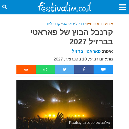
אירועים מסורתיים
•
ברזיל
•
פאראטי
•
קרנבלים
קרנבל הבוץ של פאראטי
בברזיל 2027
איפה:
פאראטי
,
ברזיל
מתי:
יום רביעי, 10 בפברואר, 2027
צילום: סטוקסנפ מ- Pixabay