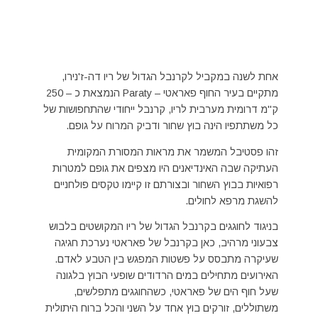
אחת לשנה במקביל לקרנבל הגדול של ריו דה-ז'נירו,
מתקיים בעיר החוף פאראטי – Paraty הנמצאת כ – 250
ק"מ דרומית מערבית לריו, קרנבל ייחודי שהתחפושות של
כל משתתפיו הינה בוץ שחור ודביק המרוח על גופם.
זהו פסטיבל המשמר את מראות המסורת המקומית
העתיקה שבה האינדיאנים היו מצפים את גופם למטרות
רפואיות בבוץ השחור ובצורתם זו קיימו טקסים פולחניים
להשגת מרפא לחולים.
בניגוד לחוגגים בקרנבל הגדול של ריו המקושטים בלבוש
צבעוני מרהיב, כאן בקרנבל של פאראטי נערכת חגיגה
שעיקרה מתבסס על פשטות המפגש בין הטבע לאדם.
האירועים מתחילים במים הרדודים שופעי הבוץ בלגונה
שעל חוף הים של פאראטי, כשהחוגגים מתפלשים,
משתוללים, זורקים בוץ אחד על השני והכל ברוח היתולית