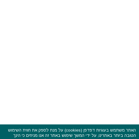
האתר משתמש בעוגיות דפדפן (cookies) על מנת לספק את חווית השימוש
הטובה ביותר באתרינו, על ידי המשך שימוש באתר זה אנו מניחים כי הינך
פסטיבלים וקרנבלים בעולם - כל הזכויות שמורות © 2015 - 2026