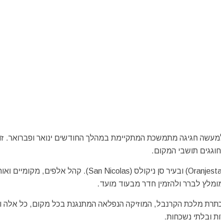
עשה חגיגה מתמשכת המתקיימת במהלך החודשים ינואר ופברואר. זוה
וגגים תושבי המקום.
בימי הקרנבל מוקדי החגיגות הן בעיר הבירה אורנג'סטאד (Oranjestad) ובעיר סן ניקולס (San Nicolas). קהל אלפים,
מומלץ לברר ולהזמין חדר מבעוד מועד.
תרת מלכת הקרנבל, המוזיקה הנפלאה המתנגנת בכל מקום, כל אלה ו
ת ובלתי נשכחות.