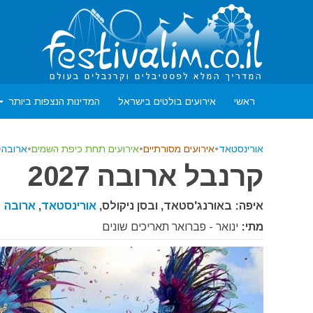
ראשי
אירועים בולטים בישראל
המדינות הנצפות ביותר
אורינסטאד
•
אירועים מסורתיים
•
אירועים תחת כיפת השמים
•
ארובה
•
קרנבל ארובה 2027
איפה: באורנג'סטאד, ובסן ניקולס,
אורינסטאד
,
ארובה
מתי:
ינואר - פברואר תאריכים שונים