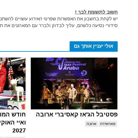
חשוב לתשומת לבך !
יש לקחת בחשבון את האפשרות שפרטי האירוע עשויים להשתנות 
סידורי נסיעה כלשהם, עליך לבדוק ולברר עם המארגנים את תק
אולי יעניין אותך גם
פסטיבל הג'אז קאסיברי ארובה
חודש המו
ואיי האוקי
פאראדרה
ארובה
2027