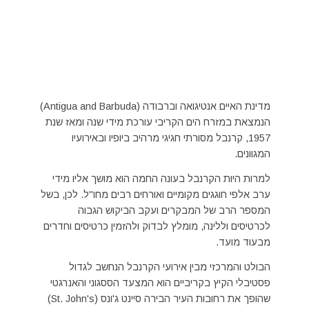
מדינת האיים אנטיגואה וברבודה (Antigua and Barbuda)
הנמצאת במזרח הים הקריבי עורכת מידי שנה ומאז שנת
1957, קרנבל מסורתי חגיגי מרהיב ביופיו ובאירועיו
המגוונים.
למרות היות הקרנבל בעונה החמה הוא מושך אליו מידי
ערב אלפי חוגגים מקומיים ואורחים רבים מחו"ל. לכן, בשל
המספר הרב של המבקרים ועקב הביקוש הגבוה
לכרטיסים וללינה, מומלץ לבדוק ולהזמין כרטיסים וחדרים
מבעוד מועד.
הבולט והמרכזי מבין אירועי הקרנבל הנחשב לגדול
פסטיבלי הקיץ בקריביים הוא המצעד הססגוני והאנרגטי
שהופך את רחובות העיר הבירה סיינט ג'ונס (St. John's)