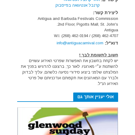
קרנבל אנטיגואה בפייסבוק
ליצירת קשר:
Antigua and Barbuda Festivals Commission
2nd Floor, Pigotts Mall, St. John's.
Antigua
W.I. (268) 462-0194 / (268) 462-4707
דוא"ל:
info@antiguacarnival.com
חשוב לתשומת לבך !
יש לקחת בחשבון את האפשרות שפרטי האירוע עשויים
להשתנות ע״י מארגניו. לאור כך, ברצוננו להדגיש בפניך את
המלצתנו שלפני ביצוע סידורי נסיעה כלשהם, עליך לבדוק
ולברר עם המארגנים את תקפותם ועדכניותם של פרטי
האירוע הנ"ל.
אולי יעניין אותך גם