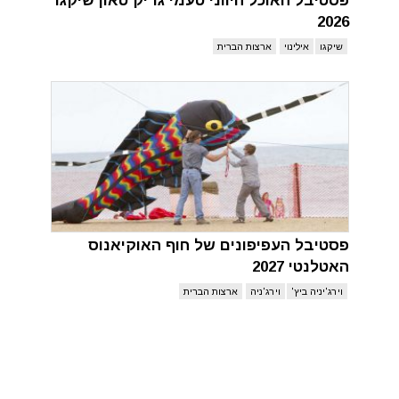
פסטיבל האוכל היווני טעמי גריק טאון שיקגו
2026
שיקגו
אילינוי
ארצות הברית
פסטיבל העפיפונים של חוף האוקיאנוס
האטלנטי 2027
וירג'יניה ביץ'
וירג'ניה
ארצות הברית