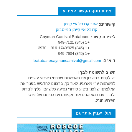
מידע נוסף הקשור לאירוע
קישורים:
אתר קרנבל איי קיימן
קרנבל איי קיימן בפייסבוק
ליצירת קשר:
Cayman Carnival Batabano
+1 (345) 949-7121
+1 (345) 916-1740/925 – 3970
+1 (345) 949-7604
דוא"ל:
batabanocaymancarnival@gmail.com
חשוב לתשומת לבך !
יש לקחת בחשבון את האפשרות שפרטי האירוע עשויים
להשתנות ע״י מארגניו. לאור כך, ברצוננו להדגיש בפניך את
המלצתנו שלפני ביצוע סידורי נסיעה כלשהם, עליך לבדוק
ולברר עם המארגנים את תקפותם ועדכניותם של פרטי
האירוע הנ"ל.
אולי יעניין אותך גם