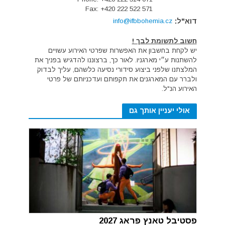
Fax: +420 222 522 571
דוא"ל:
info@ifbbohemia.cz
חשוב לתשומת לבך !
יש לקחת בחשבון את האפשרות שפרטי האירוע עשויים
להשתנות ע״י מארגניו. לאור כך, ברצוננו להדגיש בפניך את
המלצתנו שלפני ביצוע סידורי נסיעה כלשהם, עליך לבדוק
ולברר עם המארגנים את תקפותם ועדכניותם של פרטי
האירוע הנ"ל.
אולי יעניין אותך גם
פסטיבל טאנץ פראג 2027