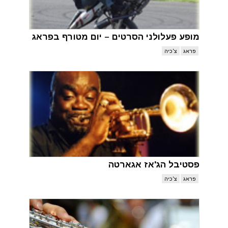
מופע פעלולני הסרטים – יום מטורף בפראג
פראג
צ'כיה
פסטיבל הג'אז אגארטה
פראג
צ'כיה