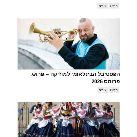
פראג
צ'כיה
הפסטיבל הבינלאומי למוזיקה – פראג
פרומס 2026
פראג
צ'כיה