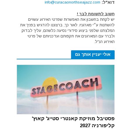
דוא"ל:
info@curacaonorthseajazz.com
חשוב לתשומת לבך !
יש לקחת בחשבון את האפשרות שפרטי האירוע עשויים
להשתנות ע״י מארגניו. לאור כך, ברצוננו להדגיש בפניך את
המלצתנו שלפני ביצוע סידורי נסיעה כלשהם, עליך לבדוק
ולברר עם המארגנים את תקפותם ועדכניותם של פרטי
האירוע הנ"ל.
אולי יעניין אותך גם
פסטיבל מוזיקת קאנטרי סטייג' קאוץ'
קליפורניה 2027