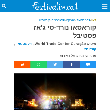
ג'אז
•
וילמסטאד
•
מוזיקה
•
פסטיבלים
•
קוראסאו
קוראסאו נורד-סי ג'אז
פסטיבל
איפה: World Trade Center Curação,,
וילמסטאד
,
קוראסאו
מתי:
אין מידע על האירוע