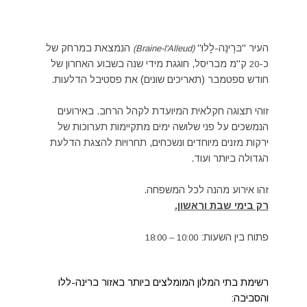
העיר "בּרֶינֶה-לָלוּ"
הנמצאת במרחק של
(Braine-l'Alleud)
כ-
ק"מ מבריסל, חוגגת מידי שנה בשבוע האחרון של
20
חודש ספטמבר (תאריכים שונים) את פסטיבל הדלעות.
זוהי תצוגה חקלאית המיועדת לקהל הרחב. באירועים
הנמשכים על פני שלושה ימים מתקיימות תערוכות של
ירקות מזנים מיוחדים ונשכחים, תחרויות להצגת הדלעת
הגדולה ביותר ועוד.
זהו אירוע מהנה לכל המשפחה.
רק בימי שבת וראשון.
פתוח בין השעות:
10:00 – 18:00
רשימת בתי המלון המומלצים ביותר באזור ברינה-ללו
והסביבה: