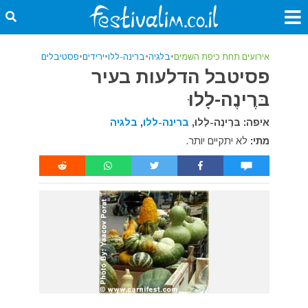
אירועים תחת כיפת השמים
•
בלגיה
•
ברינה-ללו
•
ירידים
•
פסטיבלים
פסיטבל הדלעות בעיר
בּרֶינֶה-לָלוּ
איפה: בּרֶינֶה-לָלוּ,
ברינה-ללו
,
בלגיה
מתי:
לא יתקיים יותר.