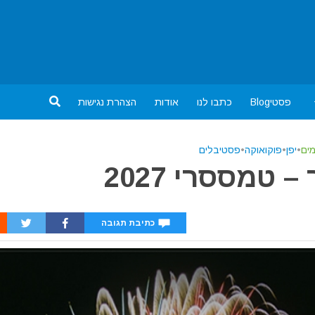
פסטיBlog
כתבו לנו
אודות
הצהרת נגישות
ים
•
יפן
•
פוקואוקה
•
פסטיבלים
טמססרי 2027
כתיבת תגובה