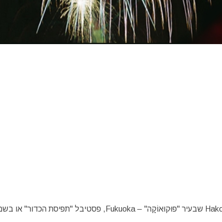
פעם בשנה, ב- 3 בינואר , מתקיים במקדש "הָקוֹזָקִי" – Hakozaki שבעיר "פוּקוּאוֹקָה" – Fukuoka, פסטיבל "תפיסת הכדור" או