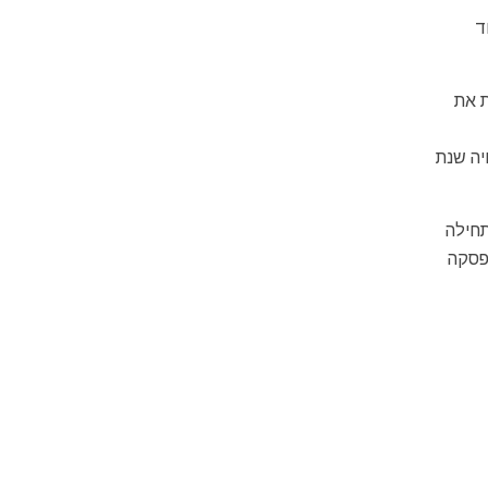
ד
 את
יה שנת
חילה
ללא הפסקה