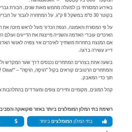
באירוע המסורתי בן למעלה מחמש מאות שנים, חבורת גברי
בקוטר 30 ס"מ במשקל 8 ק"ג. על המתחרה לגבור על חבריו, להשיג את הכדור ולהניפו גבוה מעל לראשו.
על פי המסורת והאמונה, הנפת הכדור מעל לראש מזכה את 
האיכרים עובדי האדמה והשנייה מייצגת את הדייגים ועולם הי
אם המנצח בתחרות משתייך לאיכרים אזי צפויה לאנשי האדמה שנ
דייג עשירה בדגה.
בשעה אחת בצהרים המתחרים נכנסים דרך שער המקדש ולמר
תוך כדי המאבק.
קהל המונים, מקומיים ותיירים צופים ומעודדים בהתלהבות
רשימת בתי המלון המומלצים ביותר באזור פוקואוקה והסביבה
בתי המלון
המומלצים
ביותר
ב