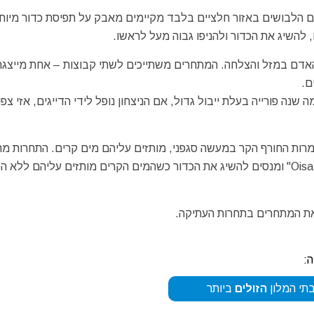
ם הלבושים באזור חלציים בלבד מקיימים מאבק על תפיסת כדור מיוח
האדם במזל והצלחה. המתחרים משתייכים לשתי קבוצות – אחת מייצגת
ם.
ה פורייה בעלת ייבול גדול, אם הניצחון נופל לידי הדייגים, אזי צפו
ות החורף הקר במעשה סגפני, מותזים עליהם מים קרים. התחרות מת
והמתחרים הרטובים קוראים בקול "הוֹיסָה, הוֹיסָה" – "!Oisa! Oisa" ומנסים להשיג את הכדור כשהמים הקרים מותזים עליהם 
 את המתחרים בתחרות העתיקה.
:
תי המלון
הזולים
ביותר