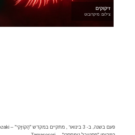
זיקוקים
צילום: מיקרובוט
המקומי "פסטיבל טָמָסֶסֶרִי" – Tamaseseri.