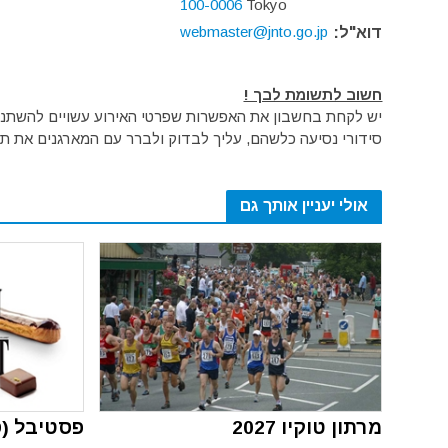
100-0006
Tokyo
webmaster@jnto.go.jp
דוא"ל:
חשוב לתשומת לבך !
יש לקחת בחשבון את האפשרות שפרטי האירוע עשויים להשתנות 
סידורי נסיעה כלשהם, עליך לבדוק ולברר עם המארגנים את תק
אולי יעניין אותך גם
מרתון טוקיו 2027
פסטיבל (ס