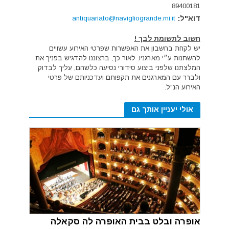
89400181
דוא"ל:
antiquariato@navigliogrande.mi.it
חשוב לתשומת לבך !
יש לקחת בחשבון את האפשרות שפרטי האירוע עשויים
להשתנות ע״י מארגניו. לאור כך, ברצוננו להדגיש בפניך את
המלצתנו שלפני ביצוע סידורי נסיעה כלשהם, עליך לבדוק
ולברר עם המארגנים את תקפותם ועדכניותם של פרטי
האירוע הנ"ל.
אולי יעניין אותך גם
אופרה ובלט בבית האופרה לה סקאלה