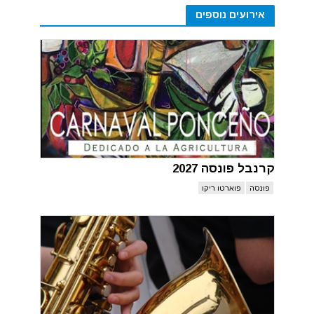
אירועים נוספים
קרנבל פונסה 2027
פונסה
פוארטו ריקו