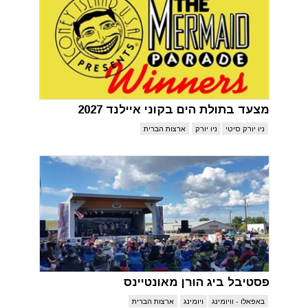
מצעד בתולת הים בקוני איילנד 2027
ניו יורק סיטי
ניו יורק
ארצות הברית
פסטיבל ביג הורן מאונטיינס
באפאלו - וויומינג
ויומינג
ארצות הברית