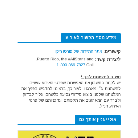
מידע נוסף הקשור לאירוע
קישורים:
אתר התיירות של פורטו ריקו
ליצירת קשר:
Puerto Rico, the #AllStarIsland.
1-800-866-7827
Call
חשוב לתשומת לבך !
יש לקחת בחשבון את האפשרות שפרטי האירוע עשויים
להשתנות ע״י מארגניו. לאור כך, ברצוננו להדגיש בפניך את
המלצתנו שלפני ביצוע סידורי נסיעה כלשהם, עליך לבדוק
ולברר עם המארגנים את תקפותם ועדכניותם של פרטי
האירוע הנ"ל.
אולי יעניין אותך גם