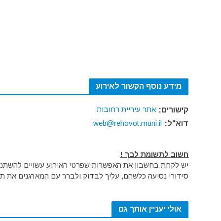
מידע נוסף הקשור לאירוע
אתר עיריית רחובות
קישורים:
web@rehovot.muni.il
דוא"ל:
חשוב לתשומת לבך !
יש לקחת בחשבון את האפשרות שפרטי האירוע עשויים להשתנות 
סידורי נסיעה כלשהם, עליך לבדוק ולברר עם המארגנים את תק
אולי יעניין אותך גם