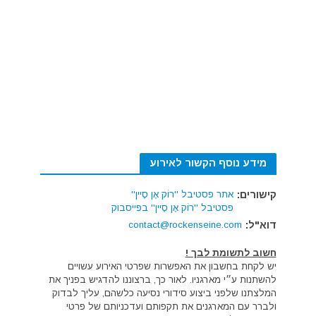
מידע נוסף הקשור לאירוע
קישורים:
אתר פסטיבל ''רוֹק אֶן סֶיין''
פסטיבל ''רוֹק אֶן סֶיין'' בפייסבוק
דוא"ל:
contact@rockenseine.com
חשוב לתשומת לבך !
יש לקחת בחשבון את האפשרות שפרטי האירוע עשויים
להשתנות ע״י מארגניו. לאור כך, ברצוננו להדגיש בפניך את
המלצתנו שלפני ביצוע סידורי נסיעה כלשהם, עליך לבדוק
ולברר עם המארגנים את תקפותם ועדכניותם של פרטי