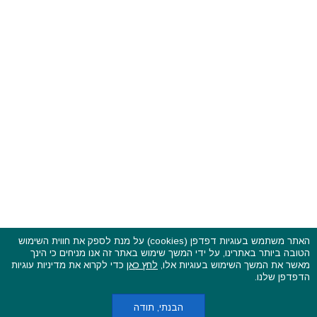
האתר משתמש בעוגיות דפדפן (cookies) על מנת לספק את חווית השימוש
הטובה ביותר באתרינו, על ידי המשך שימוש באתר זה אנו מניחים כי הינך
פסטיבלים וקרנבלים בעולם - כל הזכויות שמורות © 2015 - 2026
מאשר את המשך השימוש בעוגיות אלו,
לחץ כאן
כדי לקרוא את מדיניות עוגיות
בשותפות עם
CarniFest Online
הדפדפן שלנו.
ראשי
הצהרת נגישות
אודות
תקנון האתר ותנאי שימוש
מדיניות הפרטיות
מדיניות עוגיות (קוקיס)
כתבו לנו