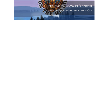
פסטיבל רגאיי-און-דה-ריבר
צילום: www.reggaeontheriver.com