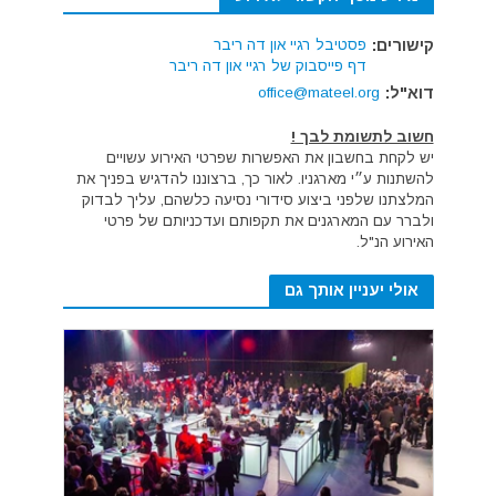
קישורים:
פסטיבל רגיי און דה ריבר
דף פייסבוק של רגיי און דה ריבר
דוא"ל:
office@mateel.org
חשוב לתשומת לבך !
יש לקחת בחשבון את האפשרות שפרטי האירוע עשויים
להשתנות ע״י מארגניו. לאור כך, ברצוננו להדגיש בפניך את
המלצתנו שלפני ביצוע סידורי נסיעה כלשהם, עליך לבדוק
ולברר עם המארגנים את תקפותם ועדכניותם של פרטי
האירוע הנ"ל.
אולי יעניין אותך גם