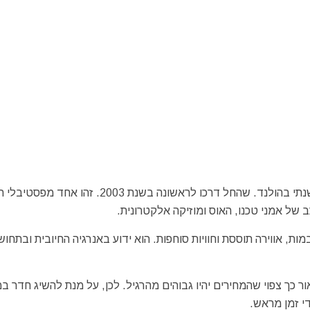
פסטיבל Free Your Mind הוא פסטיבל מוזיקה אלקטרונית שנתי בהולנד. שהחל דרכו לראשונה בשנת 03
כב של אמני טכנו, האוס ומוזיקה אלקטרונית.
ות, אווירה תוססת וחוויות סוחפות. הוא ידוע באנרגיה החיובית ובתחוש
ור כך צפוי שהמחירים יהיו גבוהים מהרגיל. לכן, על מנת להשיג חדר ב
י זמן מראש.