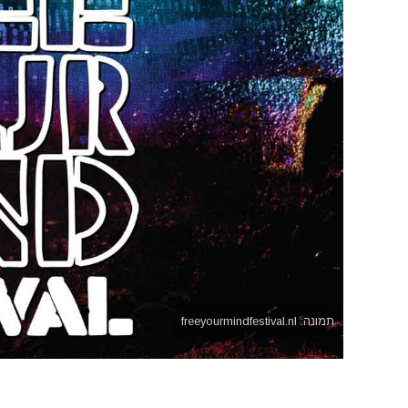
תמונה: freeyourmindfestival.nl