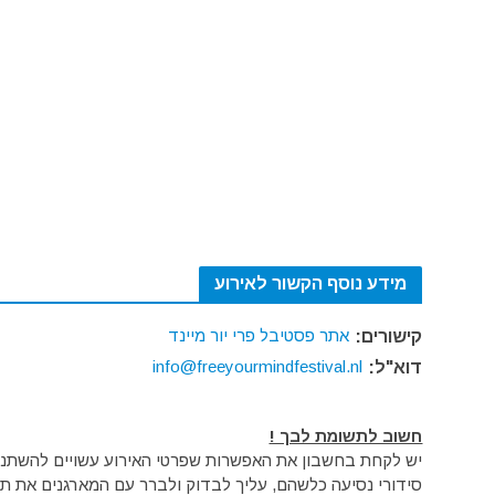
מידע נוסף הקשור לאירוע
אתר פסטיבל פרי יור מיינד
קישורים:
info@freeyourmindfestival.nl
דוא"ל:
חשוב לתשומת לבך !
יש לקחת בחשבון את האפשרות שפרטי האירוע עשויים להשתנות 
סידורי נסיעה כלשהם, עליך לבדוק ולברר עם המארגנים את תק