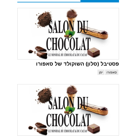
פסטיבל (סלון) השוקולד של סאפורו
סאפורו
יפן