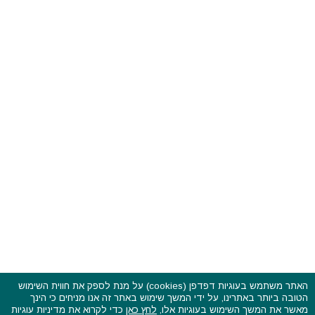
האתר משתמש בעוגיות דפדפן (cookies) על מנת לספק את חווית השימוש
הטובה ביותר באתרינו, על ידי המשך שימוש באתר זה אנו מניחים כי הינך
פסטיבלים וקרנבלים בעולם - כל הזכויות שמורות © 2015 - 2026
מאשר את המשך השימוש בעוגיות אלו,
לחץ כאן
כדי לקרוא את מדיניות עוגיות
בשותפות עם
CarniFest Online