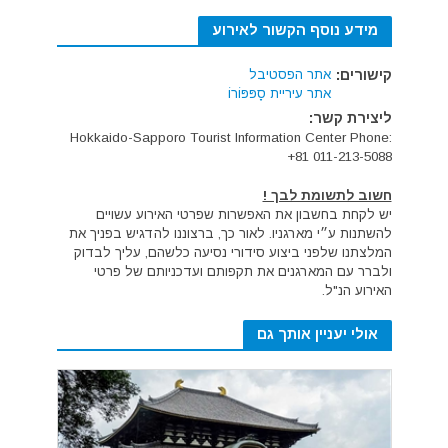
מידע נוסף הקשור לאירוע
קישורים:
אתר הפסטיבל
אתר עיריית סָפּפּוֹרוֹ
ליצירת קשר:
Hokkaido-Sapporo Tourist Information Center Phone:
+81 011-213-5088
חשוב לתשומת לבך !
יש לקחת בחשבון את האפשרות שפרטי האירוע עשויים
להשתנות ע״י מארגניו. לאור כך, ברצוננו להדגיש בפניך את
המלצתנו שלפני ביצוע סידורי נסיעה כלשהם, עליך לבדוק
ולברר עם המארגנים את תקפותם ועדכניותם של פרטי
האירוע הנ"ל.
אולי יעניין אותך גם