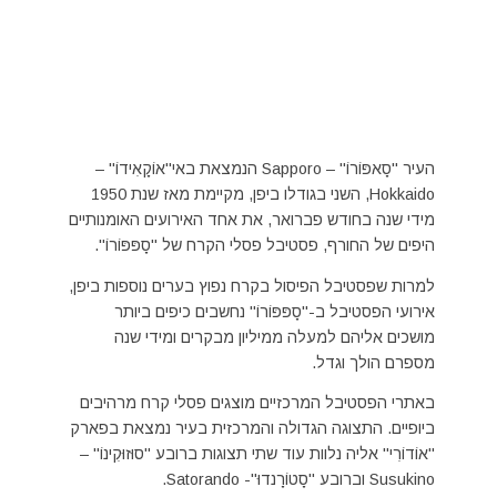
העיר "סָאפּוֹרוֹ" – Sapporo הנמצאת באי"אוֹקָאִידוֹ" –
Hokkaido, השני בגודלו ביפן, מקיימת מאז שנת 1950
מידי שנה בחודש פברואר, את אחד האירועים האומנותיים
היפים של החורף, פסטיבל פסלי הקרח של "סָפּפּוֹרוֹ".
למרות שפסטיבל הפיסול בקרח נפוץ בערים נוספות ביפן,
אירועי הפסטיבל ב-"סָפּפּוֹרוֹ" נחשבים כיפים ביותר
מושכים אליהם למעלה ממיליון מבקרים ומידי שנה
מספרם הולך וגדל.
באתרי הפסטיבל המרכזיים מוצגים פסלי קרח מרהיבים
ביופיים. התצוגה הגדולה והמרכזית בעיר נמצאת בפארק
"אוֹדוֹרִי" אליה נלוות עוד שתי תצוגות ברובע "סוּזוּקִינוֹ" –
Susukino וברובע "סָטוֹרָנדוּ"- Satorando.