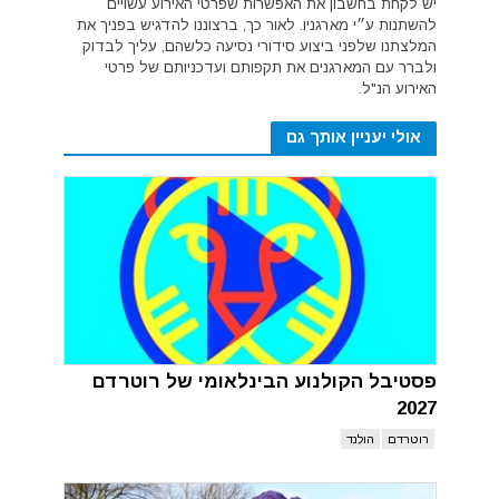
יש לקחת בחשבון את האפשרות שפרטי האירוע עשויים
להשתנות ע״י מארגניו. לאור כך, ברצוננו להדגיש בפניך את
המלצתנו שלפני ביצוע סידורי נסיעה כלשהם, עליך לבדוק
ולברר עם המארגנים את תקפותם ועדכניותם של פרטי
האירוע הנ"ל.
אולי יעניין אותך גם
פסטיבל הקולנוע הבינלאומי של רוטרדם
2027
רוטרדם
הולנד