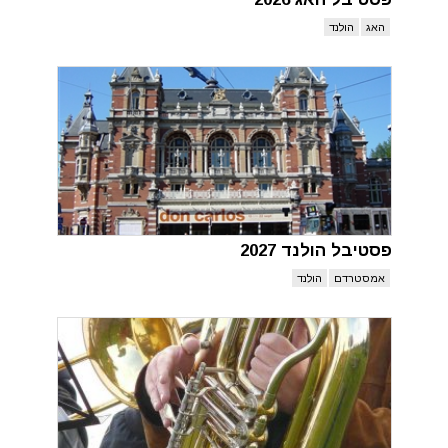
האג
הולנד
פסטיבל הולנד 2027
אמסטרדם
הולנד