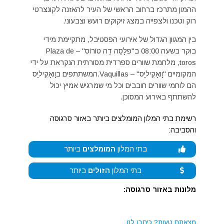
ההמון מתרכז ברחוב הראשי של העיר להאזנה לקונצרטי
רוק וטכנו וּלצפייה במצג זיקוקים רועש וצבעוני.
בין המגוון הגדול של אירועי הפסטיבל, מתקיימת מידי
בוקר בשעה 08:00 ב"פּלָסַה דֶה טוֹרוֹס" – Plaza de
toros, מלחמת שוורים ספרדית מסורתית הנקראת על ידי
המקומיים "וָואָקִיליָס" – Vaquillas.המשתתפים בוָואָקִיליָס
הם לוחמי שוורים חובבים וכל מי שמרגיש אמיץ יכול
להשתתף באירוע המסוכן.
רשימת בתי המלון המומלצים ביותר באזור סרגוסה
והסביבה:
בתי המלון
המומלצים
ביותר
בתי המלון
הזולים
ביותר
מלונות באזור סרגוסה:
מצאתם טעות?
כיתבו לנו.