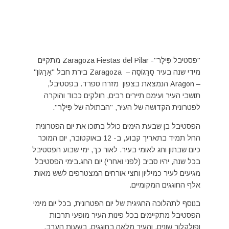
"פסטיבל פִּילָר"- Zaragoza Fiestas del Pilar מתקיים
מידי שנה בעיר סָרַגוֹסָה – Zaragoza בירת חבל "אָרַגוֹן"
– Aragon הנמצאת בצפון מזרח ספרד. בפסטיבל,
תושבי העיר ועימם תיירים רבים, חולקים כבוד והוקרה
לפטרונית הקדושה של העיר, "הבתולה של פִּילָר".
הפסטיבל בן שבעת הימים כולל בתוכו את יום הפטרונית
החל תמיד בתאריך קבוע, ב- 12 באוקטובר, יום המוכר
כיום שבתון וחג לאומי בעיר. לאור כך, ימי שבוע הפסטיבל
בכל שנה, יהיו סביב (לפני ואחרי) יום החג.בימי הפסטיבל
מגיעים לעיר כמיליון וחצי אורחים המצטרפים לשש מאות
אלף החוגגים המקומיים.
בנוסף לתהלוכה החגיגית של יום הפטרונית, בכל יום מימי
הפסטיבל מתקיימים בכל פינות העיר מופעי תרבות
ופולקלור שונים, והעיר מלאה בחוגגים. בשעות הערב,