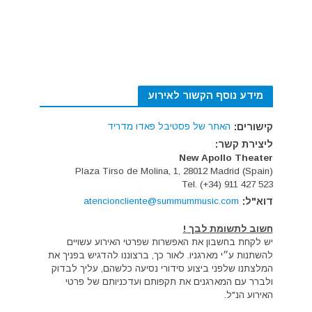
מידע נוסף הקשור לאירוע
קישורים:
האתר של פסטיבל פאדו מדריד
ליצירת קשר:
New Apollo Theater
Plaza Tirso de Molina, 1, 28012 Madrid (Spain)
Tel. (+34) 911 427 523
דוא"ל:
atencioncliente@summummusic.com
חשוב לתשומת לבך !
יש לקחת בחשבון את האפשרות שפרטי האירוע עשויים
להשתנות ע״י מארגניו. לאור כך, ברצוננו להדגיש בפניך את
המלצתנו שלפני ביצוע סידורי נסיעה כלשהם, עליך לבדוק
ולברר עם המארגנים את תקפותם ועדכניותם של פרטי
האירוע הנ"ל.