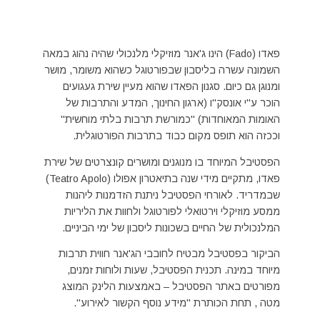
פאדו (Fado) הינו ג'אנר מוזיקלי מלנכולי שהיה נהוג במאה
השמונה עשרה בליסבון שבפורטוגל כשהוא משומר, מושר
ומנוגן גם כיום. סגנון הפאדו שהוא מעיין שירת געגועים
הוכר ע"י אונסק"ו (ארגון החינוך, המדע והתרבות של
האומות המאוחדות) "כמורשת תרבות בלתי מוחשית"
וככזה הוא תופס מקום כבוד בתרבות הפורטוגלית.
הפסטיבל המיוחד בו מנוגנים ומושרים קונצרטים של שירת
פאדו, מתקיים מידי שנה בתיאטרון אפולו (Teatro Apolo)
שבמדריד. לאורחי הפסטיבל ניתנת הזדמנות ליהנות
ממסע מוזיקלי וירטואלי לפורטוגל ולחוות את הליריות
המלנכולית של החיים בשכונות ליסבון של ימי הביניים.
הביקור בפסטיבל מבטיח לחובבי הג'אנר חווית תרבות
מיוחד במינה. תכנית הפסטיבל, שעות ולוחות זמנים,
מפורטים באתר הפסטיבל – באמצעות הלינק המוצג
מטה , תחת הכותרת "מידע נוסף הקשור לאירוע".