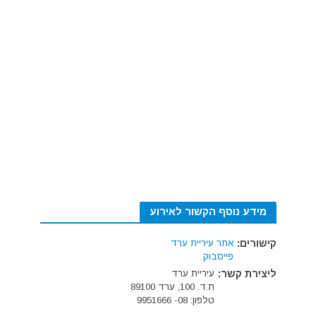
מידע נוסף הקשור לאירוע
קישורים:
אתר עיריית ערד
פייסבוק
ליצירת קשר:
עיריית ערד
ת.ד. 100, ערד 89100
טלפון: 08- 9951666