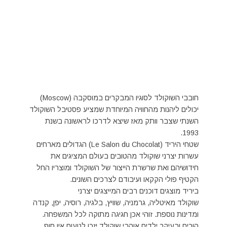
חובבי השוקולד לסוגיו המבקרים במוסקבה (Moscow)
יכולים ליהנות מהחוויה המיוחדת שמציע פסטיבל השוקולד
השנתי שצבר וותק מאז שיצא לדרכו לראשונה בשנת
1993.
שטחי היריד (Le Salon du Chocolat) הגדולים מארחים
עשרות יצרני שוקולד מהטובים בעולם המציגים את
חידושיהם ואת שרשרת הייצור של השוקולד ומוצריו החל
הקטיף פולי הקקאו ועיבודם לצרכים השונים.
ביריד מוצגים דוכנים רבים המייצגים יצרני
שוקולד מאיטליה, גרמניה, שוויץ, בלגיה, רוסיה, יפן, קנדה
ומדינות נוספת. זוהי אכן חגיגה מתוקה לכל המשפחה.
הורים ובעיקר ילדים אוהבי שוקולד יזכו לטעום אין סוף