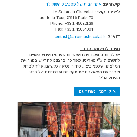
קישורים:
אתר הבית של פסטיבל השוקולד
ליצירת קשר:
Le Salon du Chocolat
70 rue de la Tour, 75116 Paris
Phone: +33 1 45032126
Fax: +33 1 45034004
דוא"ל:
contact@salonduchocolat.fr
חשוב לתשומת לבך !
יש לקחת בחשבון את האפשרות שפרטי האירוע עשויים
להשתנות ע״י מארגניו. לאור כך, ברצוננו להדגיש בפניך את
המלצתנו שלפני ביצוע סידורי נסיעה כלשהם, עליך לבדוק
ולברר עם המארגנים את תקפותם ועדכניותם של פרטי
האירוע הנ"ל.
אולי יעניין אותך גם