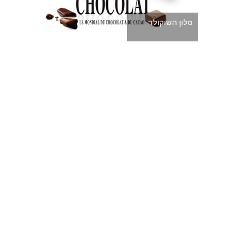
סלון השוקולד
.