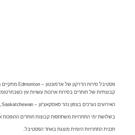
פסטיבל סירות 
קבוצתיות של חותרים בסירות ארוכות עשויות עץ כשבחרטומן 
האירועים נערכים בצפון נהר סאסקאצ'וון – Saskatchewan, בפארק לואיס מק'קיני – Louise McKinney Riverfront Park.
בשלושת ימי התחרויות משתתפות קבוצות חותרים ההופכות את
תכנית התחרויות היומית מוצגת באתר הפסטיבל.