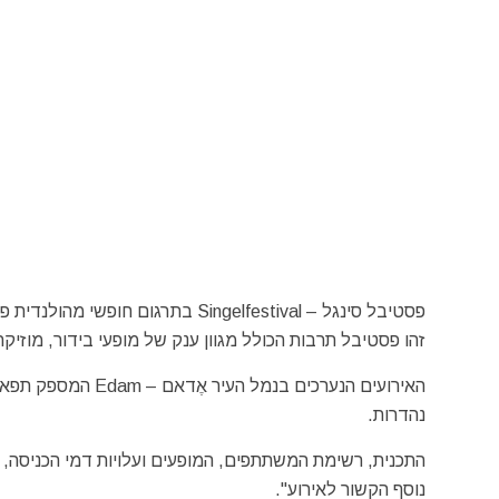
פסטיבל סינגל – Singelfestival בתרגום חופשי מהולנדית פסטיבל המעגל, מתקיים אחת לשנה בסוף השבוע השלישי של חודש ספטמבר.
זהו פסטיבל תרבות הכולל מגוון ענק של מופעי בידור, מוזיקה
האירועים הנערכים ב
נהדרות.
התכנית, רשימת המשתתפים, המופעים ועלויות דמי הכניסה,
נוסף הקשור לאירוע".