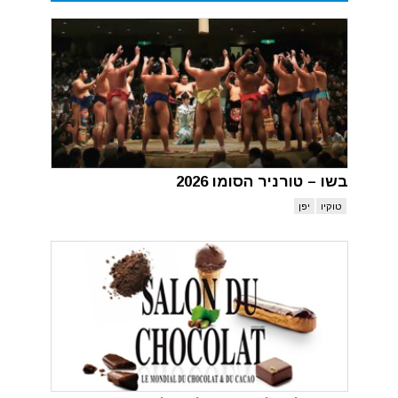
בשו – טורניר הסומו 2026
טוקיו
יפן