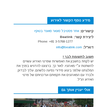
מידע נוסף הקשור לאירוע
קישורים:
אתר פסטיבל סונאר סאונד בטוקיו
ליצירת קשר:
Beatink
Phone: +81 3-5768-1277
דוא"ל:
info@beatink.com
חשוב לתשומת לבך !
יש לקחת בחשבון את האפשרות שפרטי האירוע עשויים
להשתנות ע״י מארגניו. לאור כך, ברצוננו להדגיש בפניך את
המלצתנו שלפני ביצוע סידורי נסיעה כלשהם, עליך לבדוק
ולברר עם המארגנים את תקפותם ועדכניותם של פרטי
האירוע הנ"ל.
אולי יעניין אותך גם