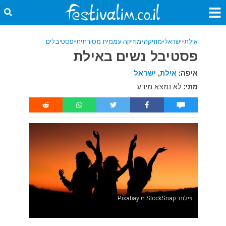
אילת
•
ישראל
•
מוזיקה
•
מוזיקה עממית מסורתית
•
פסטיבלים
פסטיבל נשים באילת
איפה:
אילת
,
ישראל
מתי:
לא נמצא מידע
צילום: StockSnap מ Pixabay