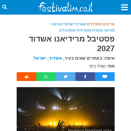
אירועים מסורתיים
•
אשדוד
•
ישראל
•
מוזיקה
•
מוזיקה עממית מסורתית
•
פסטיבלים
פסטיבל מרידיאנו אשדוד
2027
איפה: באתרים שונים בעיר,
אשדוד
,
ישראל
מתי:
שנתי ביוני
צילום: StockSnap מ Pixabay