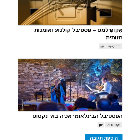
אֶקוֹפִילמס – פסטיבל קולנוע ואומנות
חזותית
רודוס-אי
יוון
הפסטיבל הבינלאומי אכיה באי נקסוס
נקסוס-אי
יוון
הוספת תגובה