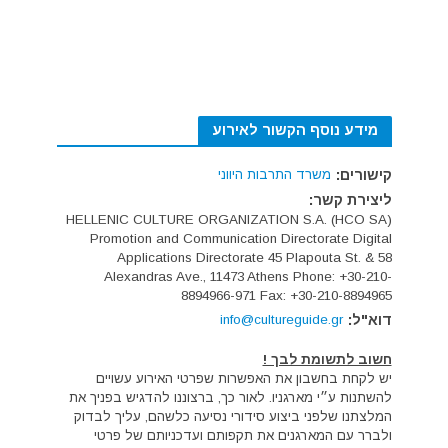
מידע נוסף הקשור לאירוע
קישורים:
משרד התרבות היווני
ליצירת קשר:
HELLENIC CULTURE ORGANIZATION S.A. (HCO SA)
Promotion and Communication Directorate Digital
Applications Directorate 45 Plapouta St. & 58
Alexandras Ave., 11473 Athens Phone: +30-210-
8894966-971 Fax: +30-210-8894965
דוא"ל:
info@cultureguide.gr
חשוב לתשומת לבך !
יש לקחת בחשבון את האפשרות שפרטי האירוע עשויים
להשתנות ע״י מארגניו. לאור כך, ברצוננו להדגיש בפניך את
המלצתנו שלפני ביצוע סידורי נסיעה כלשהם, עליך לבדוק
ולברר עם המארגנים את תקפותם ועדכניותם של פרטי