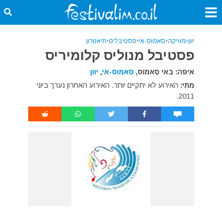
יוון
•
מוזיקה
•
סאמוס-אי
•
פסטיבלים
•
תיאטרון
פסטיבל מנוליס קלומיריס
איפה: באי סָאמוֹס,
סאמוס-אי
,
יוון
מתי:
האירוע לא יתקיים יותר. האירוע האחרון נערך ביוני
2011.