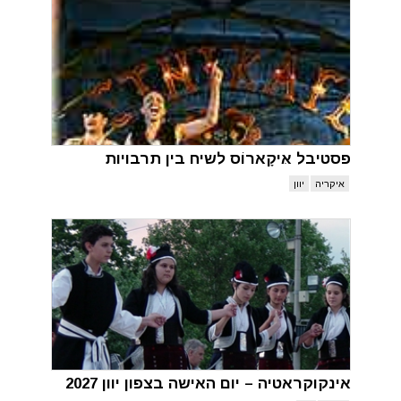
פסטיבל אּיקָארוֹס לשיח בין תרבויות
איקריה
יוון
אינקוקראטיה – יום האישה בצפון יוון 2027