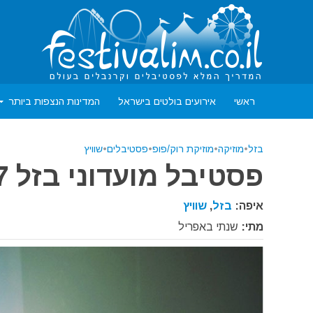
ראשי
אירועים בולטים בישראל
המדינות הנצפות ביותר
בזל
•
מוזיקה
•
מוזיקת רוק/פופ
•
פסטיבלים
•
שוויץ
פסטיבל מועדוני בזל 2027
איפה:
בזל
,
שוויץ
מתי:
שנתי באפריל