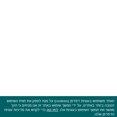
האתר משתמש בעוגיות דפדפן (cookies) על מנת לספק את חווית השימוש
הטובה ביותר באתרינו, על ידי המשך שימוש באתר זה אנו מניחים כי הינך
פסטיבלים וקרנבלים בעולם - כל הזכויות שמורות © 2015 - 2026
מאשר את המשך השימוש בעוגיות אלו,
לחץ כאן
כדי לקרוא את מדיניות עוגיות
בשותפות עם
CarniFest Online
הדפדפן שלנו.