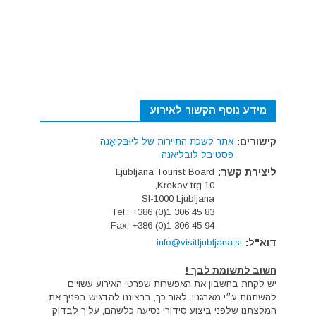
מידע נוסף הקשור לאירוע
קישורים:
אתר לשכת התיירות של ליוּבּלִיאָנה
פסטיבל לובליאנה
ליצירת קשר:
Ljubljana Tourist Board
Krekov trg 10,
SI-1000 Ljubljana
Tel.: +386 (0)1 306 45 83
Fax: +386 (0)1 306 45 94
דוא"ל:
info@visitljubljana.si
חשוב לתשומת לבך !
יש לקחת בחשבון את האפשרות שפרטי האירוע עשויים
להשתנות ע״י מארגניו. לאור כך, ברצוננו להדגיש בפניך את
המלצתנו שלפני ביצוע סידורי נסיעה כלשהם, עליך לבדוק