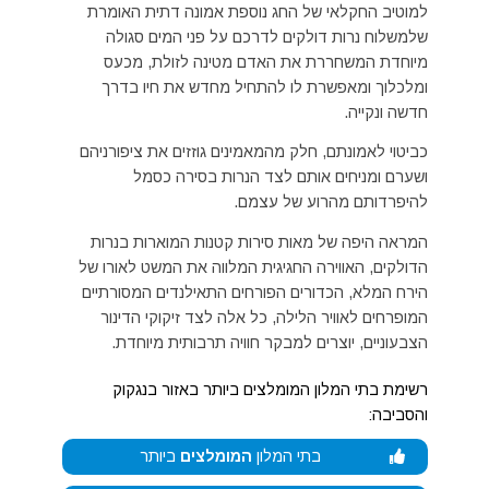
למוטיב החקלאי של החג נוספת אמונה דתית האומרת
שלמשלוח נרות דולקים לדרכם על פני המים סגולה
מיוחדת המשחררת את האדם מטינה לזולת, מכעס
ומלכלוך ומאפשרת לו להתחיל מחדש את חיו בדרך
חדשה ונקייה.
כביטוי לאמונתם, חלק מהמאמינים גוזזים את ציפורניהם
ושערם ומניחים אותם לצד הנרות בסירה כסמל
להיפרדותם מהרוע של עצמם.
המראה היפה של מאות סירות קטנות המוארות בנרות
הדולקים, האווירה החגיגית המלווה את המשט לאורו של
הירח המלא, הכדורים הפורחים התאילנדים המסורתיים
המופרחים לאוויר הלילה, כל אלה לצד זיקוקי הדינור
הצבעוניים, יוצרים למבקר חוויה תרבותית מיוחדת.
רשימת בתי המלון המומלצים ביותר באזור בנגקוק
והסביבה:
בתי המלון
המומלצים
ביותר