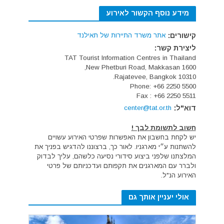
מידע נוסף הקשור לאירוע
קישורים:
אתר משרד התיירות של תאילנד
ליצירת קשר:
TAT Tourist Information Centres in Thailand
1600 New Phetburi Road, Makkasan,
Rajatevee, Bangkok 10310.
Phone: +66 2250 5500
Fax : +66 2250 5511
דוא"ל:
center@tat.or.th
חשוב לתשומת לבך !
יש לקחת בחשבון את האפשרות שפרטי האירוע עשויים
להשתנות ע״י מארגניו. לאור כך, ברצוננו להדגיש בפניך את
המלצתנו שלפני ביצוע סידורי נסיעה כלשהם, עליך לבדוק
ולברר עם המארגנים את תקפותם ועדכניותם של פרטי
האירוע הנ"ל.
אולי יעניין אותך גם