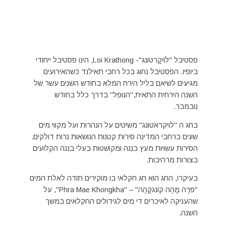
פסטיבל "לוֹיקָרטּוֹנג"- Loi Krathong, הינו פסטיבל ייחודי
ביופיו. הפסטיבל נחוג בכל רחבי תאילנד כשהאירועים
מגיעים לשיאם בליל הירח המלא בחודש השנים עשר של
השנה הירחית התאית,"הנופל" בדרך כלל בחודש
נובמבר.
בחג ה "לויקראטונג" משיטים על הנהרות ועל מקווי מים
שונים ברחבי המדינה סירות קטנות הנושאות נרות דולקים.
הסירות עשויות מעץ בננה ומקושטות בעלי בננה הקלועים
בצורות מרהיבות.
בעיקרו, החג הוא חג חקלאי בו מוקירים תודה לאלת המים
"פרָה מָהֶה קוֹנגקָהַה" – "Phra Mae Khongkha", על
שהעניקה לאיכרים די מים לגידולים החקלאים במשך
השנה.