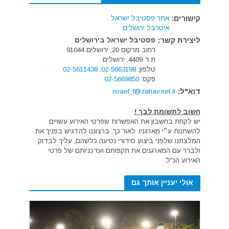
קישורים:
אתר פסטיבל ישראל
איטרבל ירושלים
ליצירת קשר:
פסטיבל ישראל בירושלים
רחוב מרקוס 20, ירושלים 91044
ת.ד 4409, ירושלים
טלפון:
02-5663198
,
02-5611438
פקס:
02-5669850
דוא"ל:
israel_f@zahav.net.il
חשוב לתשומת לבך !
יש לקחת בחשבון את האפשרות שפרטי האירוע עשויים
להשתנות ע״י מארגניו. לאור כך, ברצוננו להדגיש בפניך את
המלצתנו שלפני ביצוע סידורי נסיעה כלשהם, עליך לבדוק
ולברר עם המארגנים את תקפותם ועדכניותם של פרטי
האירוע הנ"ל.
אולי יעניין אותך גם