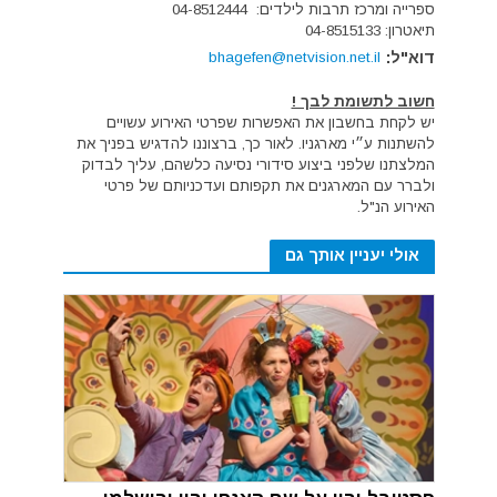
ספרייה ומרכז תרבות לילדים: 04-8512444
תיאטרון: 04-8515133
דוא"ל:
bhagefen@netvision.net.il
חשוב לתשומת לבך !
יש לקחת בחשבון את האפשרות שפרטי האירוע עשויים
להשתנות ע״י מארגניו. לאור כך, ברצוננו להדגיש בפניך את
המלצתנו שלפני ביצוע סידורי נסיעה כלשהם, עליך לבדוק
ולברר עם המארגנים את תקפותם ועדכניותם של פרטי
האירוע הנ"ל.
אולי יעניין אותך גם