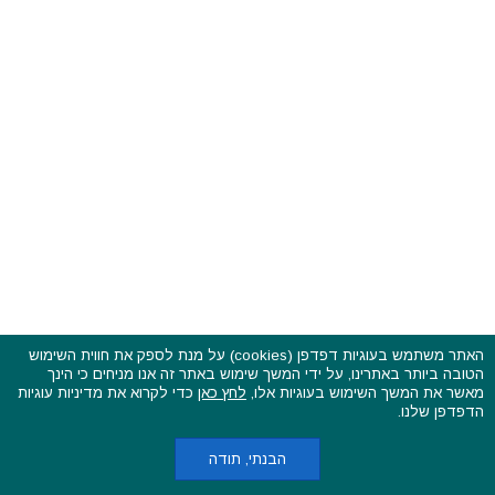
האתר משתמש בעוגיות דפדפן (cookies) על מנת לספק את חווית השימוש
הטובה ביותר באתרינו, על ידי המשך שימוש באתר זה אנו מניחים כי הינך
פסטיבלים וקרנבלים בעולם - כל הזכויות שמורות © 2015 - 2026
מאשר את המשך השימוש בעוגיות אלו,
לחץ כאן
כדי לקרוא את מדיניות עוגיות
בשותפות עם
CarniFest Online
הדפדפן שלנו.
ראשי
הצהרת נגישות
אודות
תקנון האתר ותנאי שימוש
מדיניות הפרטיות
מדיניות עוגיות (קוקיס)
כתבו לנו