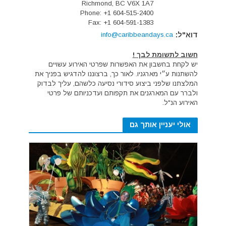
Richmond, BC V6X 1A7
Phone: +1 604-515-2400
Fax: +1 604-591-1383
דוא"ל:
info@caribbeandays.ca
חשוב לתשומת לבך !
יש לקחת בחשבון את האפשרות שפרטי האירוע עשויים
להשתנות ע״י מארגניו. לאור כך, ברצוננו להדגיש בפניך את
המלצתנו שלפני ביצוע סידורי נסיעה כלשהם, עליך לבדוק
ולברר עם המארגנים את תקפותם ועדכניותם של פרטי
האירוע הנ"ל.
אולי יעניין אותך גם