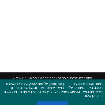
האתר משתמש בעוגיות דפדפן (cookies) על מנת לספק את חווית השימוש
הטובה ביותר באתרינו, על ידי המשך שימוש באתר זה אנו מניחים כי הינך
פסטיבלים וקרנבלים בעולם - כל הזכויות שמורות © 2015 - 2026
מאשר את המשך השימוש בעוגיות אלו,
לחץ כאן
כדי לקרוא את מדיניות עוגיות
בשותפות עם
CarniFest Online
הדפדפן שלנו.
ראשי
הצהרת נגישות
אודות
תקנון האתר ותנאי שימוש
מדיניות הפרטיות
מדיניות עוגיות (קוקיס)
כתבו לנו