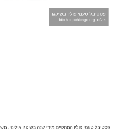
פסטיבל טעמי פולין בשיקגו
צילום: http:// topchicago.org
פסטיבל טעמי פולין המתקיים מידי שנה בשיקגו אילינוי, מש