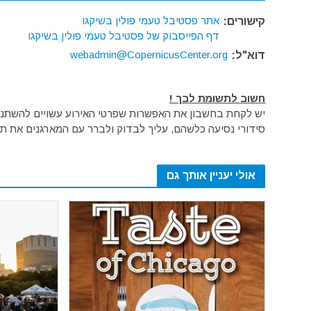
אתר פסטיבל טעמי פולין בשיקגו
קישורים:
דף הפייסבוק של פסטיבל טעמי פולין בשיקגו
webadmin@CopernicusCenter.org
דוא"ל:
חשוב לתשומת לבך !
יש לקחת בחשבון את האפשרות שפרטי האירוע עשויים להשתנות 
סידורי נסיעה כלשהם, עליך לבדוק ולברר עם המארגנים את תק
אולי יעניין אותך גם