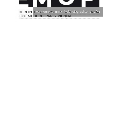
צילום: www.europeanmonthofphotography.org