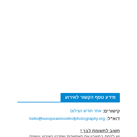
מידע נוסף הקשור לאירוע
קישורים:
אתר חודש הצילום
דוא"ל:
hello@europeanmonthofphotography.org
חשוב לתשומת לבך !
יש לקחת בחשבון את האפשרות שפרטי האירוע עשויים