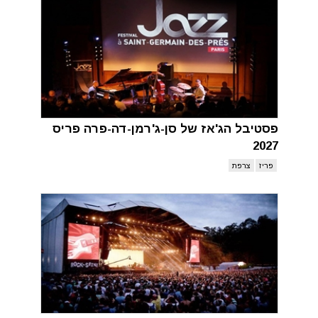
פסטיבל הג'אז של סן-ג'רמן-דה-פרה פריס
2027
פריז
צרפת