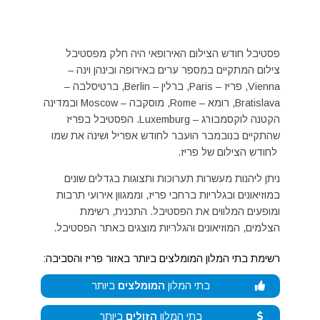
פסטיבל חודש הצילום האירופאי היה חלק מפסטיבל
צילום המתקיים במספר ערים באירופה ובינהן וינה –
Vienna, פריז – Paris, ברלין – Berlin, ברטיסלבה –
Bratislava, רומא – Rome, מוסקבה – Moscow ובמדינה
הקטנה לוקסמבורג – Luxemburg. הפסטיבל בפריז
שהתקיים בנובמבר הועבר לחודש אפריל ושינה את שמו
לחודש הצילום של פריז.
ניתן ליהנות מעשרות תערוכות ותצוגות בגדלים שונים
במוזיאונים ובגלריות ברחבי פריז, וממגוון אירועי תרבות
ומופעים המלווים את הפסטיבל. התכנית, רשימת
הצלמים, המוזיאונים והגלריות מוצגים באתר הפסטיבל.
רשימת בתי המלון המומלצים ביותר באזור פריז והסביבה:
בתי המלון
המומלצים
ביותר
בתי המלון
הזולים
ביותר