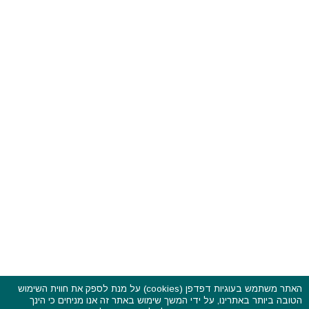
האתר משתמש בעוגיות דפדפן (cookies) על מנת לספק את חווית השימוש
הטובה ביותר באתרינו, על ידי המשך שימוש באתר זה אנו מניחים כי הינך
פסטיבלים וקרנבלים בעולם - כל הזכויות שמורות © 2015 - 2026
מאשר את המשך השימוש בעוגיות אלו,
לחץ כאן
כדי לקרוא את מדיניות עוגיות