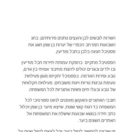
השדות לובשים לבן והעצים נותנים פירותיהם, בחג
השבועות המרחב הכפרי של יערות בן שמן חוגג את
פסטיבל חגיגה בלבן בחבל מודיעין.
הפסטיבל מתקיים בהפקת עמותת תיירות חבל מודיעין
ובו ילדים ובוגרים יכולים ליהנות מחיבור אמיתי בין אדם,
טבע ופירות האדמה. בפסטיבל יתקיימו מגוון פעילויות:
טעימת גבינות טריות ויינות משובחים, פעילויות חקלאיות
של טבע ובעלי חיים וחוויות אתגריות לכל המשפחה.
חובבי האתגרים והאקשן
מוזמנים
לניווט ספורטיבי לכל
המשפחה
בדרגות
קושי שונות,
שייצא מיער בן שמן ו
יכלול
כתב חידה בנושא
שבועות שישלח את המשפחות אל
האתרים השונים ביער.
מי שירצה להמשיך לטייל ביער יוכל לצאת לטיול שטח על