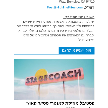
Way, Berkeley, CA 94710
דוא"ל:
Fest@HighlineKites.com
חשוב לתשומת לבך !
יש לקחת בחשבון את האפשרות שפרטי האירוע עשויים
להשתנות ע״י מארגניו. לאור כך, ברצוננו להדגיש בפניך את
המלצתנו שלפני ביצוע סידורי נסיעה כלשהם, עליך לבדוק
ולברר עם המארגנים את תקפותם ועדכניותם של פרטי
האירוע הנ"ל.
אולי יעניין אותך גם
פסטיבל מוזיקת קאנטרי סטייג' קאוץ'