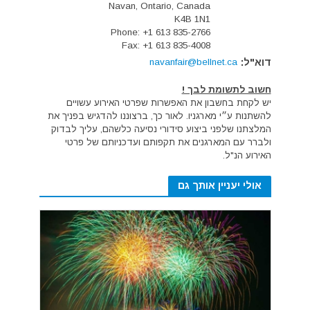
Navan, Ontario, Canada
K4B 1N1
Phone: +1 613 835-2766
Fax: +1 613 835-4008
דוא"ל:
navanfair@bellnet.ca
חשוב לתשומת לבך !
יש לקחת בחשבון את האפשרות שפרטי האירוע עשויים
להשתנות ע״י מארגניו. לאור כך, ברצוננו להדגיש בפניך את
המלצתנו שלפני ביצוע סידורי נסיעה כלשהם, עליך לבדוק
ולברר עם המארגנים את תקפותם ועדכניותם של פרטי
האירוע הנ"ל.
אולי יעניין אותך גם