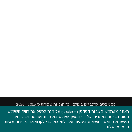
האתר משתמש בעוגיות דפדפן (cookies) על מנת לספק את חווית השימוש
הטובה ביותר באתרינו, על ידי המשך שימוש באתר זה אנו מניחים כי הינך
פסטיבלים וקרנבלים בעולם - כל הזכויות שמורות © 2015 - 2026
מאשר את המשך השימוש בעוגיות אלו,
לחץ כאן
כדי לקרוא את מדיניות עוגיות
בשותפות עם
CarniFest Online
הדפדפן שלנו.
ראשי
הצהרת נגישות
אודות
תקנון האתר ותנאי שימוש
מדיניות הפרטיות
מדיניות עוגיות (קוקיס)
כתבו לנו