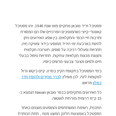
פסטיבל ויריד נאבאן מתקיים מאז שנת 1946. זהו פסטיבל
קאונטרי קייצי כשהמוטיבים המרכזיים שלו הם המסורת
ותרבות חיי הכפר והחקלאים. בין שפע האירועים ניתן
להינות בארבעת ימי היריד ממופעי בידור ומוזיקה חיה,
תחרויות ופעלולי רכיבה על סוסים, תערוכה חקלאית
ותצוגת מכונות חקלאיות עתיקות, תחרויות טיפול בבעלי
חיים ולסיום מצעד צבעוני מרשים ביופיו.
בימי הפסטיבל בתקופת הקיץ בפרט, קיים ביקוש גדול
למקומות לינה, לכן מומלץ
לברר מחירים ולהזמין חדר
במלון
מראש.
כל האירועים מתקיימים בכפר נאבאן Navan הנמצא כ-
15 ק"מ דרומית מזרחית לאוטווה.
התכנית, רשימת המשתתפים והמופעים מוצגים באתר
הפסטיבל באמצעות הלינק המוצג מטה , תחת הכותרת