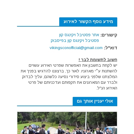
מידע נוסף הקשור לאירוע
קישורים:
אתר פסטיבל ויקינגס קון
פסטיבל ויקינגס קון בפייסבוק
דוא"ל:
vikingsconofficial@gmail.com
חשוב לתשומת לבך !
יש לקחת בחשבון את האפשרות שפרטי האירוע עשויים
להשתנות ע״י מארגניו. לאור כך, ברצוננו להדגיש בפניך את
המלצתנו שלפני ביצוע סידורי נסיעה כלשהם, עליך לבדוק
ולברר עם המארגנים את תקפותם ועדכניותם של פרטי
האירוע הנ"ל.
אולי יעניין אותך גם