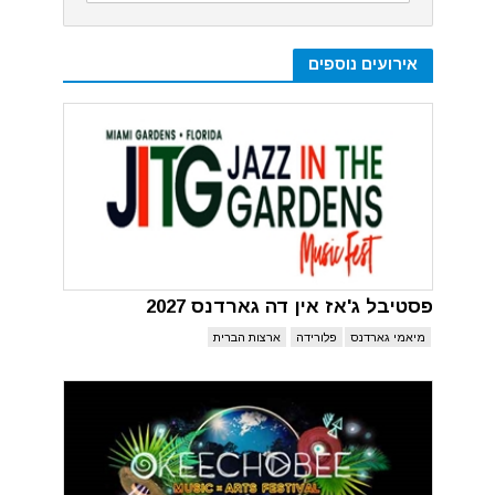
אירועים נוספים
פסטיבל ג'אז אין דה גארדנס 2027
מיאמי גארדנס
פלורידה
ארצות הברית