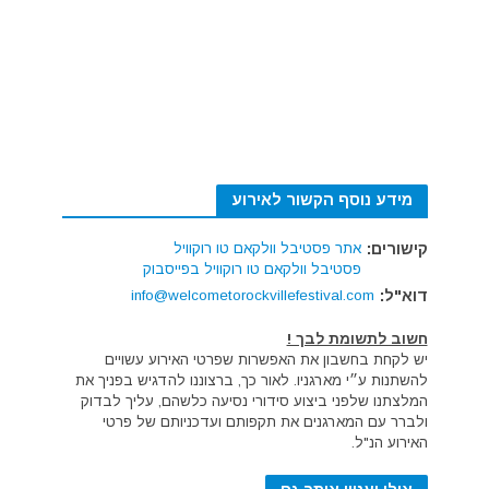
מידע נוסף הקשור לאירוע
קישורים:
אתר פסטיבל וולקאם טו רוקוויל
פסטיבל וולקאם טו רוקוויל בפייסבוק
דוא"ל:
info@welcometorockvillefestival.com
חשוב לתשומת לבך !
יש לקחת בחשבון את האפשרות שפרטי האירוע עשויים
להשתנות ע״י מארגניו. לאור כך, ברצוננו להדגיש בפניך את
המלצתנו שלפני ביצוע סידורי נסיעה כלשהם, עליך לבדוק
ולברר עם המארגנים את תקפותם ועדכניותם של פרטי
האירוע הנ"ל.