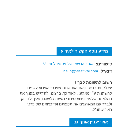
מידע נוסף הקשור לאירוע
קישורים:
האתר הרשמי של פסטיבל ווי - V
דוא"ל:
hello@vfestival.com
חשוב לתשומת לבך !
יש לקחת בחשבון את האפשרות שפרטי האירוע עשויים
להשתנות ע״י מארגניו. לאור כך, ברצוננו להדגיש בפניך את
המלצתנו שלפני ביצוע סידורי נסיעה כלשהם, עליך לבדוק
ולברר עם המארגנים את תקפותם ועדכניותם של פרטי
האירוע הנ"ל.
אולי יעניין אותך גם