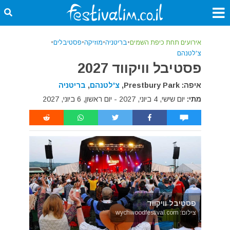
אירועים תחת כיפת השמים
•
בריטניה
•
מוזיקה
•
פסטיבלים
•
צ'לטנהם
פסטיבל וויקווד 2027
איפה: Prestbury Park,
צ'לטנהם
,
בריטניה
מתי:
יום שישי, 4 ביוני, 2027 - יום ראשון, 6 ביוני, 2027
פסטיבל וויקווד
צילום: wychwoodfestival.com