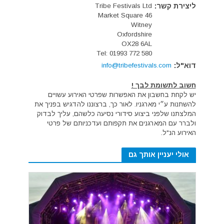
ליצירת קשר:
Tribe Festivals Ltd
Market Square
46
Witney
Oxfordshire
OX28 6AL
Tel: 01993 772 580
דוא"ל:
info@tribefestivals.com
חשוב לתשומת לבך !
יש לקחת בחשבון את האפשרות שפרטי האירוע עשויים
להשתנות ע״י מארגניו. לאור כך, ברצוננו להדגיש בפניך את
המלצתנו שלפני ביצוע סידורי נסיעה כלשהם, עליך לבדוק
ולברר עם המארגנים את תקפותם ועדכניותם של פרטי
האירוע הנ"ל.
אולי יעניין אותך גם